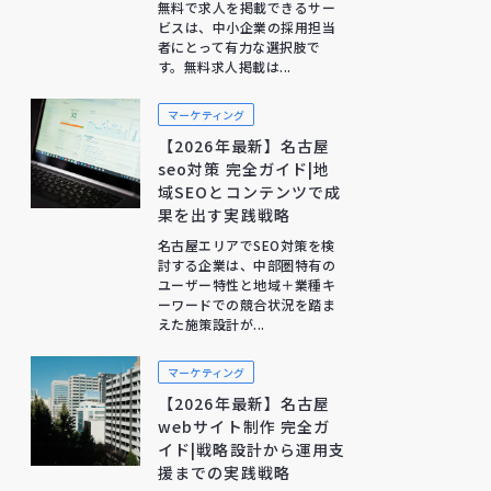
無料で求人を掲載できるサー
ビスは、中小企業の採用担当
者にとって有力な選択肢で
す。無料求人掲載は...
マーケティング
【2026年最新】名古屋
seo対策 完全ガイド|地
域SEOとコンテンツで成
果を出す実践戦略
名古屋エリアでSEO対策を検
討する企業は、中部圏特有の
ユーザー特性と地域＋業種キ
ーワードでの競合状況を踏ま
えた施策設計が...
マーケティング
【2026年最新】名古屋
webサイト制作 完全ガ
イド|戦略設計から運用支
援までの実践戦略