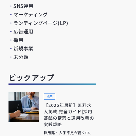
・
SNS運用
・
マーケティング
・
ランディングページ(LP)
・
広告運用
・
採用
・
新規事業
・
未分類
ピックアップ
採用
【2026年最新】無料求
人掲載 完全ガイド|採用
基盤の構築と運用改善の
実践戦略
採用難・人手不足が続く中、