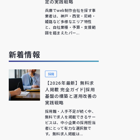
定の実践戦略
兵庫でweb制作会社を探す事
業者は、神戸・西宮・尼崎・
姫路など多様なエリア特性
と、自社業種・予算・支援範
囲を踏まえたパー...
新着情報
採用
【2026年最新】無料求
人掲載 完全ガイド|採用
基盤の構築と運用改善の
実践戦略
採用難・人手不足が続く中、
無料で求人を掲載できるサー
ビスは、中小企業の採用担当
者にとって有力な選択肢で
す。無料求人掲載は...