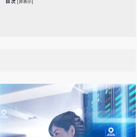
目次
[
非表示
]