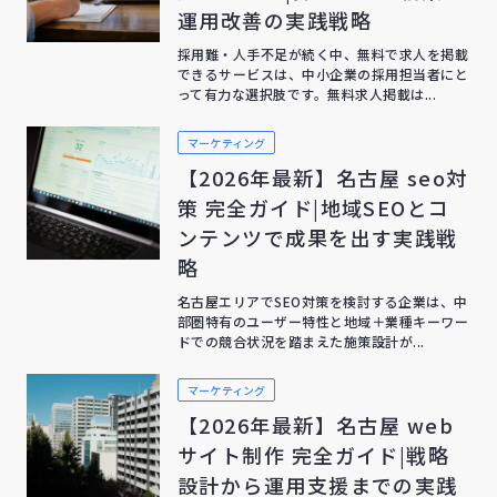
運用改善の実践戦略
採用難・人手不足が続く中、無料で求人を掲載
できるサービスは、中小企業の採用担当者にと
って有力な選択肢です。無料求人掲載は...
マーケティング
【2026年最新】名古屋 seo対
策 完全ガイド|地域SEOとコ
ンテンツで成果を出す実践戦
略
名古屋エリアでSEO対策を検討する企業は、中
部圏特有のユーザー特性と地域＋業種キーワー
ドでの競合状況を踏まえた施策設計が...
マーケティング
【2026年最新】名古屋 web
サイト制作 完全ガイド|戦略
設計から運用支援までの実践