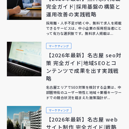
完全ガイド|採用基盤の構築と
運用改善の実践戦略
採用難・人手不足が続く中、無料で求人を掲載
できるサービスは、中小企業の採用担当者にと
って有力な選択肢です。無料求人掲載は...
マーケティング
【2026年最新】名古屋 seo対
策 完全ガイド|地域SEOとコ
ンテンツで成果を出す実践戦
略
名古屋エリアでSEO対策を検討する企業は、中
部圏特有のユーザー特性と地域＋業種キーワー
ドでの競合状況を踏まえた施策設計が...
マーケティング
【2026年最新】名古屋 web
サイト制作 完全ガイド|戦略