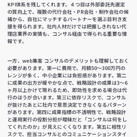
KPI体系を残してくれます。４つ目は外部委託先選定
の質向上で、複数の代行会社・PR会社・制作会社の候
補から、自社にマッチするパートナーを選ぶ目利き支
援を得られます。社内人材だけでは把握しきれない代
理店業界の実情も、コンサル経由で得られる重要な情
報です。
一方、web集客 コンサルのデメリットも理解しておく
必要があります。第一に費用で、月額50〜300万円の
レンジが多く、中小企業には負担感があります。第二
に成果の出方が緩やかな点で、戦略設計の成果は3〜6
ヶ月以上かけて現れるため、即効性を求める場合は代
行のほうが合います。第三に依存リスクで、コンサル
が抜けたあとに社内で意思決定できなくなるパターン
があります。第四に成果指標の不透明性で、戦略設計
と運用実行の役割分担が曖昧だと「コンサルは何をし
てくれたのか」が見えにくくなります。第五に相性リ
スクで、担当コンサルとのコミュニケーションスタイ