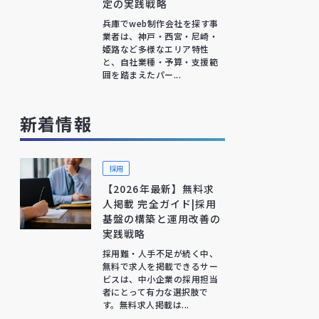
定の実践戦略
兵庫でweb制作会社を探す事
業者は、神戸・西宮・尼崎・
姫路など多様なエリア特性
と、自社業種・予算・支援範
囲を踏まえたパー...
新着情報
採用
【2026年最新】無料求
人掲載 完全ガイド|採用
基盤の構築と運用改善の
実践戦略
採用難・人手不足が続く中、
無料で求人を掲載できるサー
ビスは、中小企業の採用担当
者にとって有力な選択肢で
す。無料求人掲載は...