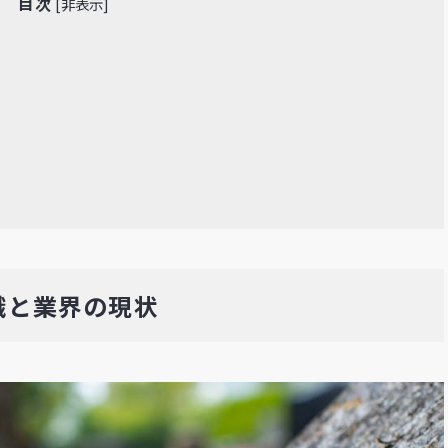
目次
[
非表示
]
識と業界の現状