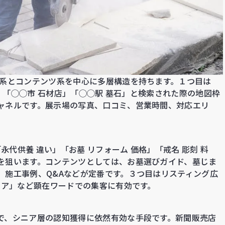
ル系とコンテンツ系を中心に多層構造を持ちます。１つ目は
で、「◯◯市 石材店」「◯◯駅 墓石」と検索された際の地図枠
ャネルです。展示場の写真、口コミ、営業時間、対応エリ
永代供養 違い」「お墓 リフォーム 価格」「戒名 彫刻 料
を狙います。コンテンツとしては、お墓選びガイド、墓じま
、施工事例、Q&Aなどが定番です。３つ目はリスティング広
リア」など顕在ワードでの集客に有効です。
で、シニア層の認知獲得に依然有効な手段です。新聞販売店