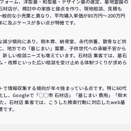
リフォーム、洋型墓・和型墓・デザイン墓の選定、墓地霊園の
石材店が、検討中の家族と接点を作り、現地相談、見積も
般的な小売業と異なり、平均購入単価が80万円〜200万円
年に及ぶケースが多い点が特徴です。
な減少傾向にあり、樹木葬、納骨堂、永代供養、散骨など供
に、地方での「墓じまい」需要、子供世代への承継不安から
、新しい相談ニーズも増えています。石材店 集客では、墓石
ム・改葬といった広い相談を受け止める体制づくりが求めら
トで情報収集する傾向が年々強まっている点です。特に60代
、Googleで「◯◯市 石材店」「墓じまい 費用」「樹木
た。石材店 集客では、こうした検索行動に対応したweb基
要です。