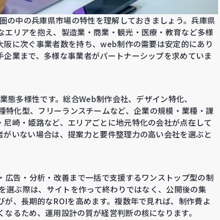
西圏の中の兵庫県市場の特性を理解しておきましょう。兵庫県
なエリアを抱え、製造業・商業・観光・医療・教育など多様
大阪に次ぐ事業者数を持ち、web制作の需要は安定的にあり
手企業まで、多様な事業者がパートナーシップを求めていま
の業態多様性です。総合Web制作会社、デザイン特化、
）特化、業種特化型、フリーランスチームなど、企業の規模・業種・課
・尼崎・姫路など、エリアごとに地元特化の会社が点在して
者がいない場合は、提案力と要件整理力の高い会社を選ぶと
O・広告・分析・改善まで一括で支援するワンストップ型の制
社を選ぶ際は、サイトを作って終わりではなく、公開後の集
びが、長期的なROIを高めます。複数年で見れば、制作費よ
くなるため、運用設計の質が経営判断の核になります。