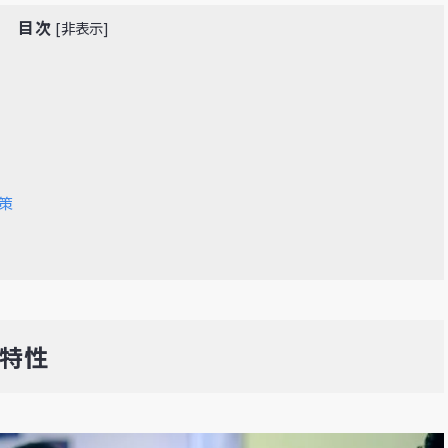
目次
[
非表示
]
策
界特性