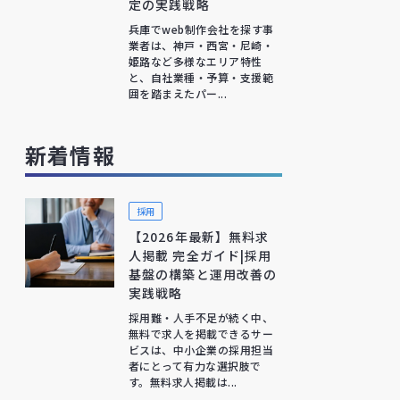
定の実践戦略
兵庫でweb制作会社を探す事
業者は、神戸・西宮・尼崎・
姫路など多様なエリア特性
と、自社業種・予算・支援範
囲を踏まえたパー...
新着情報
採用
【2026年最新】無料求
人掲載 完全ガイド|採用
基盤の構築と運用改善の
実践戦略
採用難・人手不足が続く中、
無料で求人を掲載できるサー
ビスは、中小企業の採用担当
者にとって有力な選択肢で
す。無料求人掲載は...