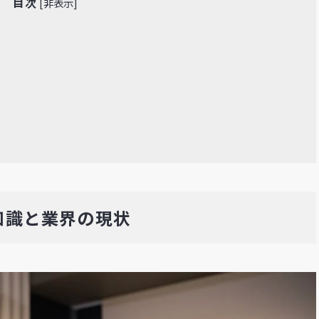
目次
[
非表示
]
知識と業界の現状