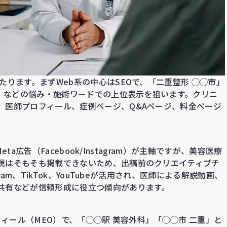
たります。まずWeb系の中心はSEOで、「二重整形 ◯◯市」
ム」などの悩み・施術ワードでの上位表示を狙います。クリニ
、医師プロフィール、症例ページ、Q&Aページ、料金ページ
eta広告（Facebook/Instagram）が主軸ですが、美容医療
現はそもそも掲載できないため、出稿前のクリエイティブチ
ram、TikTok、YouTubeが活用され、医師による解説動画、
共有などが信頼形成に役立つ傾向があります。
フィール（MEO）で、「◯◯駅 美容外科」「◯◯市 二重」と