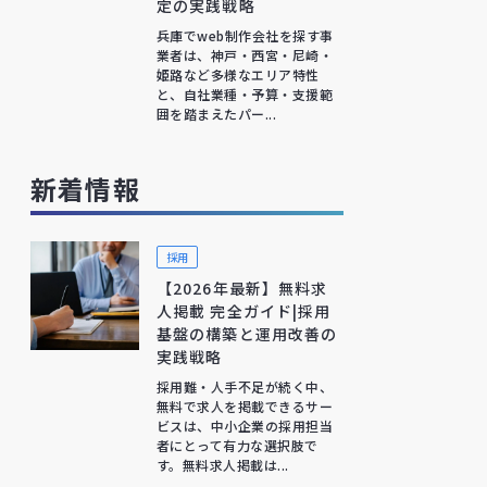
定の実践戦略
兵庫でweb制作会社を探す事
業者は、神戸・西宮・尼崎・
姫路など多様なエリア特性
と、自社業種・予算・支援範
囲を踏まえたパー...
新着情報
採用
【2026年最新】無料求
人掲載 完全ガイド|採用
基盤の構築と運用改善の
実践戦略
採用難・人手不足が続く中、
無料で求人を掲載できるサー
ビスは、中小企業の採用担当
者にとって有力な選択肢で
す。無料求人掲載は...