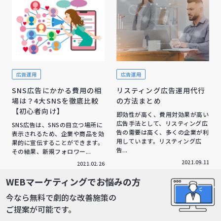
広告運用
広告運用
SNS広告にかかる費用の相
リスティング広告運用代行
場は？4大SNSを徹底比較
の方法まとめ
【初心者向け】
即効性が高く、費用対効果が高い
広告手法として、リスティング広
SNS広告は、SNSの目立つ場所に
告の需要は高く、多くの企業が利
表示されるため、企業や商品を効
用しています。リスティング広
果的に宣伝することができます。
告...
その結果、新規フォロワー...
2021.09.11
2021.02.26
WEBマーケティングでお悩みの方
今なら無料で劇的な改善施策の
ご提案が可能です。