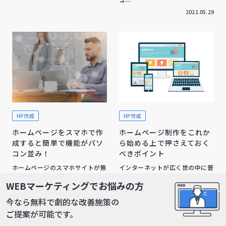
2021.05.29
HP作成
HP作成
ホームページをスマホで作
ホームページ制作をこれか
成すると簡単で機能がパソ
ら始める上で押さえておく
コン並み！
べきポイント
ホームページのスマホサイトが無
インターネットが広く世の中に普
料で作成できるアプリケーション
及したことによって、ホームペー
WEBマーケティングでお悩みの方
があるのをご存知でしょうか。か
ジというものは非常に重要な情報
なり多機能なスマホサイトが作
源になってきました。最新のニ
今なら無料で劇的な改善施策の
成...
ュ...
ご提案が可能です。
2021.06.27
2021.05.28