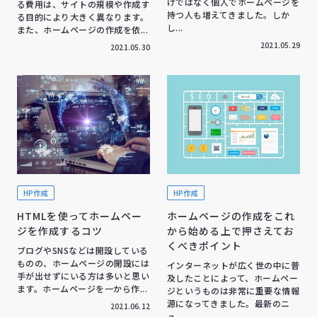
けではなく個人でホームページを
る費用は、サイトの規模や作成す
持つ人も増えてきました。しか
る目的により大きく異なります。
し...
また、ホームページの作成を依...
2021.05.29
2021.05.30
HP作成
HP作成
HTMLを使ってホームペー
ホームページの作成をこれ
ジを作成するコツ
から始める上で押さえてお
くべきポイント
ブログやSNSなどは開設している
ものの、ホームページの開設には
インターネットが広く世の中に普
手が出せずにいる方は多いと思い
及したことによって、ホームペー
ます。ホームページを一から作...
ジというものは非常に重要な情報
源になってきました。最新のニ
2021.06.12
ュ...