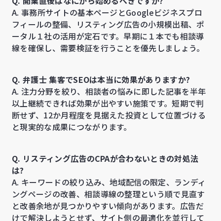
Q. 開業直後はなにから始めるべきですか?
A. 事務所サイトの基本ページとGoogleビジネスプロ
フィールの整備、リスティング広告の小規模出稿、ポ
ータル１社の活用が定石です。早期に１本でも相談導
線を確保し、需要検証を行うことを優先しましょう。
Q. 弁護士 集客でSEOは本当に効果がありますか?
A. 注力分野を絞り、相談者の悩みに即した記事を半年
以上継続できれば効果が出やすい施策です。短期で判
断せず、12か月程度を見据えた投資として位置づける
と現実的な成果につながります。
Q. リスティング広告のCPAが合わないときの対処法
は?
A. キーワードの絞り込み、地域配信の限定、ランディ
ングページの改善、相談導線の整理という順で見直す
と改善余地が見つかりやすい傾向があります。広告だ
けで解決しようとせず、サイト側の最適化を並行して