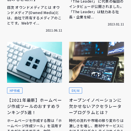
「The Leader」 に代表の福田の
インタビューが公開されました。
目次 オウンドメディアとは オウ
「The Leader」は魅力ある社
ンドメディア(Owned Media)と
長・企業を紹...
は、自社で所有するメディアのこ
とです。Webサイ...
2023.02.11
2021.06.12
HP作成
DX/AI
【2021年最新】ホームペー
オープンイノベーションに
ジ作成ツールのおすすめラ
欠かせないアクセラレータ
ンキング5選！
ープログラムとは？
ホームページを作成する際は「ホ
時代の流れや市場の移り変わりは
ームページ作成ツール」を活用す
激しさを増し、商材やサービスに
るのがおすすめです。勿論、
おけるプロダクトライフサイクル