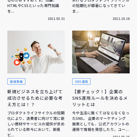
HTMLやCSSといった専門知識
の短期化が顕著になってきてい
を...
ま...
2021.03.31
2021.10.16
新規事業
SNS運用
新規ビジネスを立ち上げて
【要チェック！】企業の
成功させるために必要な考
SNS運用ルールを決めるメ
え方とは！？
リットとは
プロダクトライフサイクルの短期
今や生活に無くてはならなくなっ
化により、消費者に向けて常に新
たSNS。 企業のマーケティング
しい商材やサービスの提供が求め
施策としても、公式アカウントの
られている昨今において、新規
運用で情報を発信したり、ユー...
ビ...
2021.03.26