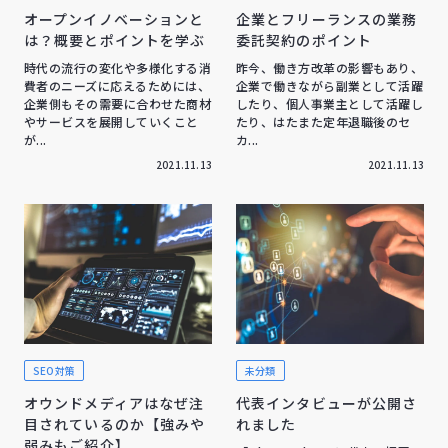
オープンイノベーションと
企業とフリーランスの業務
は？概要とポイントを学ぶ
委託契約のポイント
時代の流行の変化や多様化する消
昨今、働き方改革の影響もあり、
費者のニーズに応えるためには、
企業で働きながら副業として活躍
企業側もその需要に合わせた商材
したり、個人事業主として活躍し
やサービスを展開していくこと
たり、はたまた定年退職後のセ
が...
カ...
2021.11.13
2021.11.13
SEO対策
未分類
オウンドメディアはなぜ注
代表インタビューが公開さ
目されているのか【強みや
れました
弱みもご紹介】