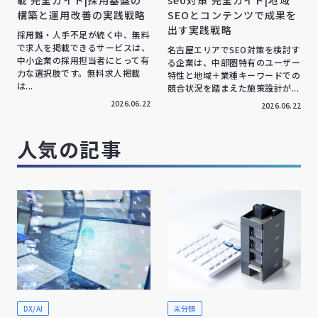
載 完全ガイド|採用基盤の
seo対策 完全ガイド|地域
構築と運用改善の実践戦略
SEOとコンテンツで成果を
出す実践戦略
採用難・人手不足が続く中、無料
で求人を掲載できるサービスは、
名古屋エリアでSEO対策を検討す
中小企業の採用担当者にとって有
る企業は、中部圏特有のユーザー
力な選択肢です。無料求人掲載
特性と地域＋業種キーワードでの
は...
競合状況を踏まえた施策設計が...
2026.06.22
2026.06.22
人気の記事
DX/AI
未分類