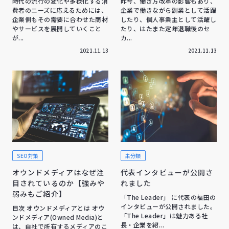
時代の流行の変化や多様化する消
昨今、働き方改革の影響もあり、
費者のニーズに応えるためには、
企業で働きながら副業として活躍
企業側もその需要に合わせた商材
したり、個人事業主として活躍し
やサービスを展開していくこと
たり、はたまた定年退職後のセ
が...
カ...
2021.11.13
2021.11.13
SEO対策
未分類
オウンドメディアはなぜ注
代表インタビューが公開さ
目されているのか【強みや
れました
弱みもご紹介】
「The Leader」 に代表の福田の
インタビューが公開されました。
目次 オウンドメディアとは オウ
「The Leader」は魅力ある社
ンドメディア(Owned Media)と
長・企業を紹...
は、自社で所有するメディアのこ