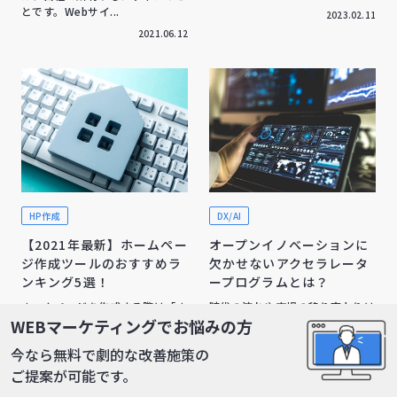
とです。Webサイ...
2023.02.11
2021.06.12
HP作成
DX/AI
【2021年最新】ホームペー
オープンイノベーションに
ジ作成ツールのおすすめラ
欠かせないアクセラレータ
ンキング5選！
ープログラムとは？
ホームページを作成する際は「ホ
時代の流れや市場の移り変わりは
ームページ作成ツール」を活用す
激しさを増し、商材やサービスに
WEBマーケティングでお悩みの方
るのがおすすめです。勿論、
おけるプロダクトライフサイクル
今なら無料で劇的な改善施策の
HTMLやCSSといった専門知識
の短期化が顕著になってきてい
を...
ま...
ご提案が可能です。
2021.03.31
2021.10.16