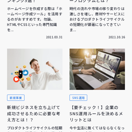
ンキング5選！
ープログラムとは？
ホームページを作成する際は「ホ
時代の流れや市場の移り変わりは
ームページ作成ツール」を活用す
激しさを増し、商材やサービスに
るのがおすすめです。勿論、
おけるプロダクトライフサイクル
HTMLやCSSといった専門知識
の短期化が顕著になってきてい
を...
ま...
2021.03.31
2021.10.16
新規事業
SNS運用
新規ビジネスを立ち上げて
【要チェック！】企業の
成功させるために必要な考
SNS運用ルールを決めるメ
え方とは！？
リットとは
プロダクトライフサイクルの短期
今や生活に無くてはならなくなっ