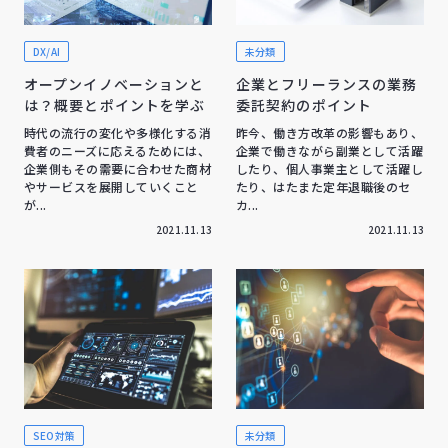
DX/AI
未分類
オープンイノベーションと
企業とフリーランスの業務
は？概要とポイントを学ぶ
委託契約のポイント
時代の流行の変化や多様化する消
昨今、働き方改革の影響もあり、
費者のニーズに応えるためには、
企業で働きながら副業として活躍
企業側もその需要に合わせた商材
したり、個人事業主として活躍し
やサービスを展開していくこと
たり、はたまた定年退職後のセ
が...
カ...
2021.11.13
2021.11.13
SEO対策
未分類