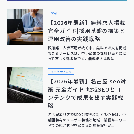
採用
【2026年最新】無料求人掲載
完全ガイド|採用基盤の構築と
運用改善の実践戦略
採用難・人手不足が続く中、無料で求人を掲載
できるサービスは、中小企業の採用担当者にと
って有力な選択肢です。無料求人掲載は...
マーケティング
【2026年最新】名古屋 seo対
策 完全ガイド|地域SEOとコ
ンテンツで成果を出す実践戦
略
名古屋エリアでSEO対策を検討する企業は、中
部圏特有のユーザー特性と地域＋業種キーワー
ドでの競合状況を踏まえた施策設計が...