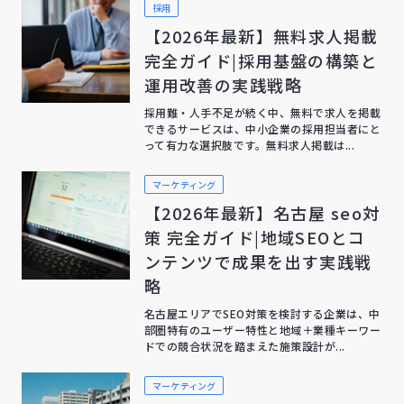
採用
【2026年最新】無料求人掲載
完全ガイド|採用基盤の構築と
運用改善の実践戦略
採用難・人手不足が続く中、無料で求人を掲載
できるサービスは、中小企業の採用担当者にと
って有力な選択肢です。無料求人掲載は...
マーケティング
【2026年最新】名古屋 seo対
策 完全ガイド|地域SEOとコ
ンテンツで成果を出す実践戦
略
名古屋エリアでSEO対策を検討する企業は、中
部圏特有のユーザー特性と地域＋業種キーワー
ドでの競合状況を踏まえた施策設計が...
マーケティング