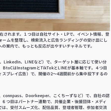
右されます。１つ目は自社サイト・LPで、イベント情報、登
ォームを整理し、検索流入と広告ランディングの受け皿にし
への案内で、もっとも反応が出やすいチャネルです。
ook、LinkedIn、LINEなど）で、ターゲット層に応じて使い分
k、BtoCはInstagramとTikTokとLINEが基本軸です。４つ目
ィスプレイ広告）で、開催の2〜4週間前から集中投下するの
connpass、Doorkeeper、こくちーずなど）で、自社の認
。６つ目はパートナー連動で、共催企業・後援団体・メディ
では、受付スムーズ化、配信品質、登壇者管理、参加者交流