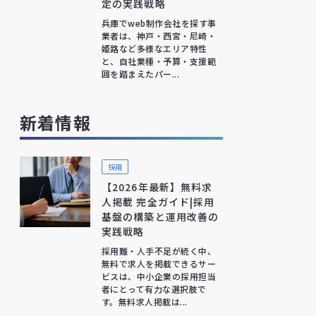
定の実践戦略
兵庫でweb制作会社を探す事
業者は、神戸・西宮・尼崎・
姫路など多様なエリア特性
と、自社業種・予算・支援範
囲を踏まえたパー...
新着情報
採用
【2026年最新】無料求
人掲載 完全ガイド|採用
基盤の構築と運用改善の
実践戦略
採用難・人手不足が続く中、
無料で求人を掲載できるサー
ビスは、中小企業の採用担当
者にとって有力な選択肢で
す。無料求人掲載は...