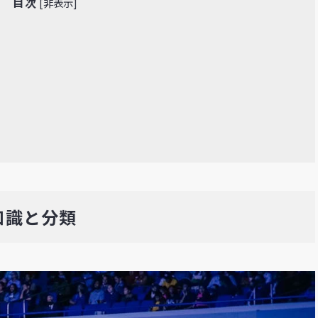
目次
[
非表示
]
知識と分類