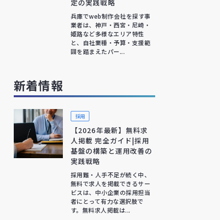
定の実践戦略
兵庫でweb制作会社を探す事
業者は、神戸・西宮・尼崎・
姫路など多様なエリア特性
と、自社業種・予算・支援範
囲を踏まえたパー...
新着情報
採用
【2026年最新】無料求
人掲載 完全ガイド|採用
基盤の構築と運用改善の
実践戦略
採用難・人手不足が続く中、
無料で求人を掲載できるサー
ビスは、中小企業の採用担当
者にとって有力な選択肢で
す。無料求人掲載は...