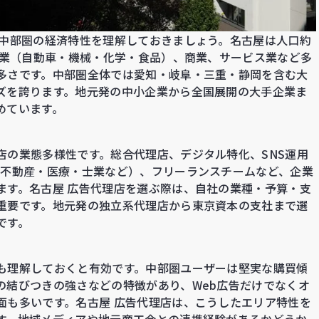
、中部圏の経済特性を理解しておきましょう。名古屋は人口約
造業（自動車・機械・化学・食品）、商業、サービス業など多
多さです。中部圏全体では愛知・岐阜・三重・静岡を含む大
ズを誇ります。地元発の中小企業から全国展開の大手企業ま
めています。
店の業態多様性です。総合代理店、デジタル特化、SNS運用
・不動産・医療・士業など）、フリーランスチームなど、企業
ます。名古屋 広告代理店を選ぶ際は、自社の業種・予算・支
重要です。地元発の独立系代理店から東京資本の支社まで選
です。
も理解しておくと有効です。中部圏ユーザーは堅実な購買傾
の結びつきの強さなどの特徴があり、Web広告だけでなくオ
面も多いです。名古屋 広告代理店は、こうしたエリア特性を
す。地域メディアや地元商工会との連携経験があるかどうか