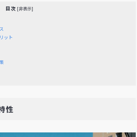
目次
[
非表示
]
ス
リット
策
特性