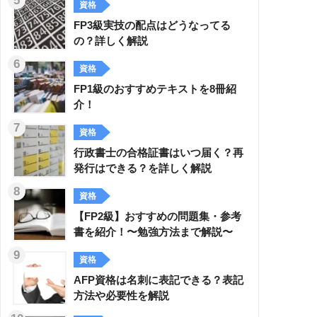
資格
FP3級実技の配点はどうなってる
の？詳しく解説
資格
FP1級のおすすめテキストを8冊紹
介！
資格
行政書士の合格証書はいつ届く？再
発行はできる？を詳しく解説
資格
【FP2級】おすすめの問題集・参考
書を紹介！〜勉強方法まで解説〜
資格
AFP資格は名刺に表記できる？表記
方法や必要性を解説