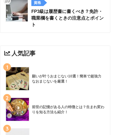
資格
FP3級は履歴書に書くべき？免許・
職業欄を書くときの注意点とポイン
ト
人気記事
1
願いが叶うおまじない10選！簡単で超強力
なおまじないを厳選！
2
前世の記憶がある人の特徴とは？生まれ変わ
りを知る方法も紹介！
3