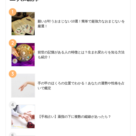
1
願いが叶うおまじない10選！簡単で超強力なおまじないを
厳選！
2
前世の記憶がある人の特徴とは？生まれ変わりを知る方法
も紹介！
3
手の甲のほくろの位置でわかる！あなたの運勢や性格を占
いで鑑定
4
【手相占い】薬指の下に複数の縦線があったら？
5