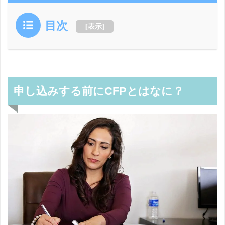
目次
[
表示
]
申し込みする前にCFPとはなに？