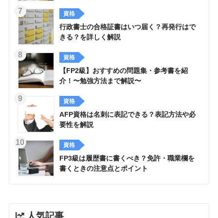
資格
行政書士の合格証書はいつ届く？再発行はで
きる？を詳しく解説
資格
【FP2級】おすすめの問題集・参考書を紹
介！〜勉強方法まで解説〜
資格
AFP資格は名刺に表記できる？表記方法や必
要性を解説
資格
FP3級は履歴書に書くべき？免許・職業欄を
書くときの注意点とポイント
人気記事