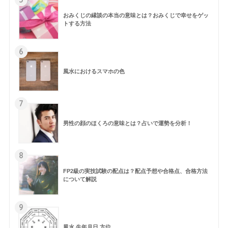
おみくじの縁談の本当の意味とは？おみくじで幸せをゲッ
トする方法
6
風水におけるスマホの色
7
男性の顔のほくろの意味とは？占いで運勢を分析！
8
FP2級の実技試験の配点は？配点予想や合格点、合格方法
について解説
9
風水 生年月日 方位