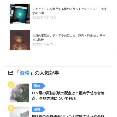
チャット占いを利用する際のメリットとデメリット｜おす
すめ３選
2022年12月19日
人気の電話占いティアラの口コミ・評判・料金-占いサー
ビス比較
2022年12月19日
「
資格
」の人気記事
資格
FP2級の実技試験の配点は？配点予想や合格
点、合格方法について解説
資格
FP3級の合格発表はいつ？試験の流れや合格