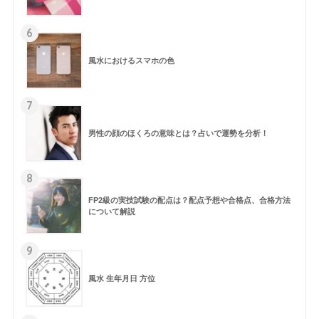
6
風水におけるスマホの色
7
男性の顔のほくろの意味とは？占いで運勢を分析！
8
FP2級の実技試験の配点は？配点予想や合格点、合格方法
について解説
9
風水 生年月日 方位