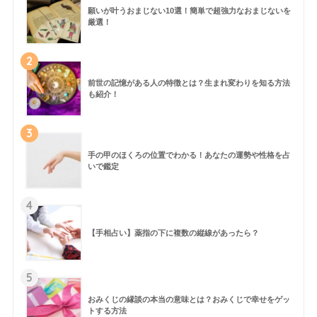
願いが叶うおまじない10選！簡単で超強力なおまじないを
厳選！
2
前世の記憶がある人の特徴とは？生まれ変わりを知る方法
も紹介！
3
手の甲のほくろの位置でわかる！あなたの運勢や性格を占
いで鑑定
4
【手相占い】薬指の下に複数の縦線があったら？
5
おみくじの縁談の本当の意味とは？おみくじで幸せをゲッ
トする方法