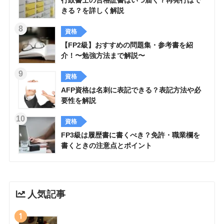
きる？を詳しく解説
資格
【FP2級】おすすめの問題集・参考書を紹
介！〜勉強方法まで解説〜
資格
AFP資格は名刺に表記できる？表記方法や必
要性を解説
資格
FP3級は履歴書に書くべき？免許・職業欄を
書くときの注意点とポイント
人気記事
1