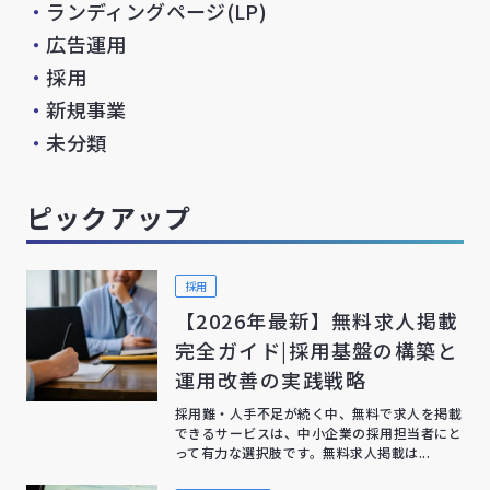
・
ランディングページ(LP)
・
広告運用
・
採用
・
新規事業
・
未分類
ピックアップ
採用
【2026年最新】無料求人掲載
完全ガイド|採用基盤の構築と
運用改善の実践戦略
採用難・人手不足が続く中、無料で求人を掲載
できるサービスは、中小企業の採用担当者にと
って有力な選択肢です。無料求人掲載は...