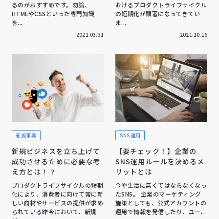
るのがおすすめです。勿論、
おけるプロダクトライフサイクル
HTMLやCSSといった専門知識
の短期化が顕著になってきてい
を...
ま...
2021.03.31
2021.10.16
新規事業
SNS運用
新規ビジネスを立ち上げて
【要チェック！】企業の
成功させるために必要な考
SNS運用ルールを決めるメ
え方とは！？
リットとは
プロダクトライフサイクルの短期
今や生活に無くてはならなくなっ
化により、消費者に向けて常に新
たSNS。 企業のマーケティング
しい商材やサービスの提供が求め
施策としても、公式アカウントの
られている昨今において、新規
運用で情報を発信したり、ユー...