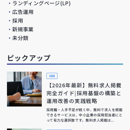
・
ランディングページ(LP)
・
広告運用
・
採用
・
新規事業
・
未分類
ピックアップ
採用
【2026年最新】無料求人掲載
完全ガイド|採用基盤の構築と
運用改善の実践戦略
採用難・人手不足が続く中、無料で求人を掲載
できるサービスは、中小企業の採用担当者にと
って有力な選択肢です。無料求人掲載は...