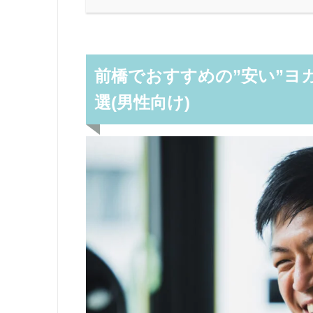
前橋でおすすめの”安い”ヨ
選(男性向け)