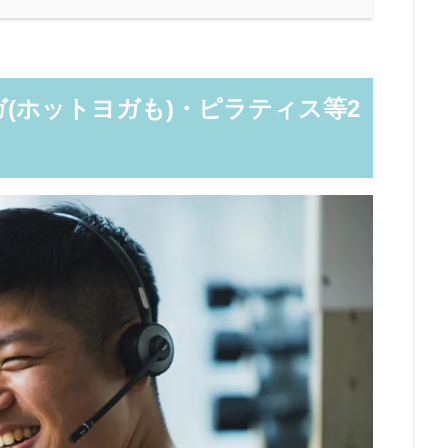
ガ(ホットヨガも)・ピラティス等2