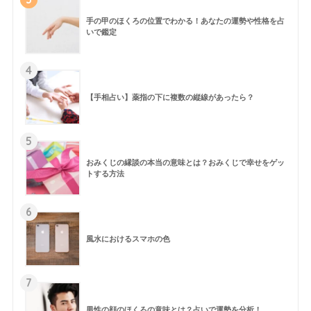
手の甲のほくろの位置でわかる！あなたの運勢や性格を占
いで鑑定
4
【手相占い】薬指の下に複数の縦線があったら？
5
おみくじの縁談の本当の意味とは？おみくじで幸せをゲッ
トする方法
6
風水におけるスマホの色
7
男性の顔のほくろの意味とは？占いで運勢を分析！