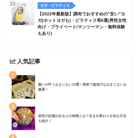
ヨガ・ピラティス
【2022年最新版】調布でおすすめの”安い”ヨ
ガ(ホットヨガも)・ピラティス等6選(男性女性
向け・プライベート/マンツーマン・無料体験
もあり)
人気記事
1
願いが叶うおまじない10選！簡単で超強力なおまじないを
厳選！
2
前世の記憶がある人の特徴とは？生まれ変わりを知る方法
も紹介！
3