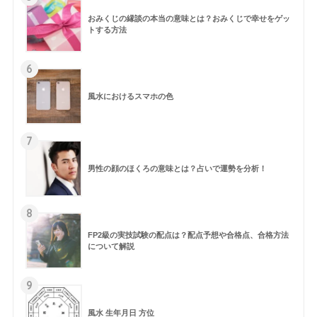
おみくじの縁談の本当の意味とは？おみくじで幸せをゲッ
トする方法
6
風水におけるスマホの色
7
男性の顔のほくろの意味とは？占いで運勢を分析！
8
FP2級の実技試験の配点は？配点予想や合格点、合格方法
について解説
9
風水 生年月日 方位