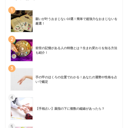
1
願いが叶うおまじない10選！簡単で超強力なおまじないを
厳選！
2
前世の記憶がある人の特徴とは？生まれ変わりを知る方法
も紹介！
3
手の甲のほくろの位置でわかる！あなたの運勢や性格を占
いで鑑定
4
【手相占い】薬指の下に複数の縦線があったら？
5