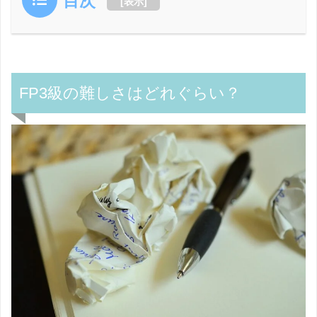
目次
[
表示
]
FP3級の難しさはどれぐらい？