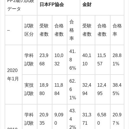
FP2級の試験
日本FP協会
金財
データ
合
試験
受験
合格
受験
合格
合格
–
格
区分
者数
者数
者数
者数
率
率
41.
学科
23,9
10,0
40,1
11,5
28.8
8
試験
68
32
10
57
1%
6%
2020
年1月
62.
実技
18,9
11,8
32,4
12,4
38.4
6
試験
80
84
94
95
5%
1%
43.
学科
20,9
9,09
31,3
6,58
20.9
4
試験
35
0
71
0
7％
2%