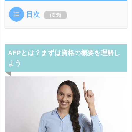
目次
[
表示
]
AFPとは？まずは資格の概要を理解し
よう