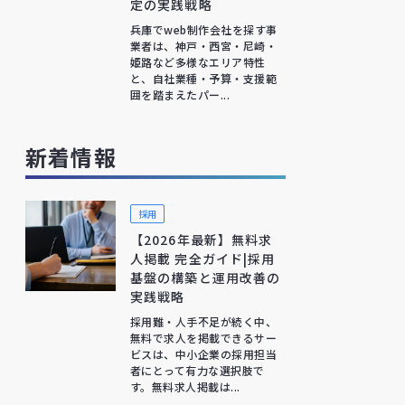
定の実践戦略
兵庫でweb制作会社を探す事
業者は、神戸・西宮・尼崎・
姫路など多様なエリア特性
と、自社業種・予算・支援範
囲を踏まえたパー...
新着情報
採用
【2026年最新】無料求
人掲載 完全ガイド|採用
基盤の構築と運用改善の
実践戦略
採用難・人手不足が続く中、
無料で求人を掲載できるサー
ビスは、中小企業の採用担当
者にとって有力な選択肢で
す。無料求人掲載は...