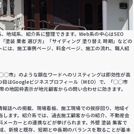
系、地域系、紹介系に整理できます。Web系の中心はSEO
「塗装 業者 選び方」「サイディング 塗り替え 時期」などの
トには、施工事例ページ、料金ページ、施工の流れ、職人紹
 ◯◯市」のような顕在ワードへのリスティングは即効性が高
目はGoogleビジネスプロフィール（MEO）で、「◯◯市
た際の地図枠表示が地元顧客からの問い合わせに効きます。
情報誌への掲載、現場看板、施工現場での挨拶回り、地域イ
当します。紹介系では、過去施工顧客からの紹介、不動産会
メーカーとの連携などが挙げられます。外壁 塗装 集客で
地域、新規と既存、短期と中長期のバランスを取ることが基本