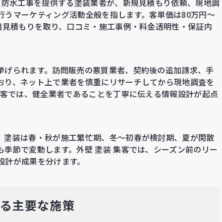
装・防水工事を提供する塗装業者が、新規見積もり依頼、現地調
行うマーケティング活動全般を指します。客単価は80万円〜
ら相見積もりを取り、口コミ・施工事例・料金透明性・保証内
挙げられます。訪問販売の悪質業者、契約後の追加請求、手
おり、ネット上で業者を慎重にリサーチしてから現地調査を
集客では、健全業者であることを丁寧に伝える情報設計が起点
。塗装は春・秋が施工繁忙期、冬〜初春が検討期、夏が閑散
季節で変動します。外壁 塗装 集客では、シーズン前のリー
設計が成果を分けます。
れる主要な施策