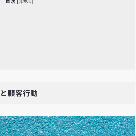
目次
[
非表示
]
性と顧客行動