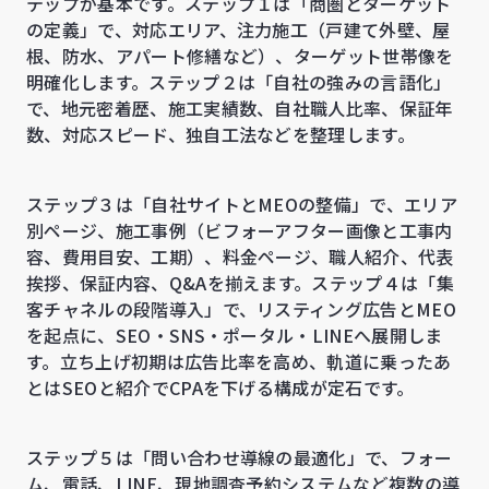
テップが基本です。ステップ１は「商圏とターゲット
の定義」で、対応エリア、注力施工（戸建て外壁、屋
根、防水、アパート修繕など）、ターゲット世帯像を
明確化します。ステップ２は「自社の強みの言語化」
で、地元密着歴、施工実績数、自社職人比率、保証年
数、対応スピード、独自工法などを整理します。
ステップ３は「自社サイトとMEOの整備」で、エリア
別ページ、施工事例（ビフォーアフター画像と工事内
容、費用目安、工期）、料金ページ、職人紹介、代表
挨拶、保証内容、Q&Aを揃えます。ステップ４は「集
客チャネルの段階導入」で、リスティング広告とMEO
を起点に、SEO・SNS・ポータル・LINEへ展開しま
す。立ち上げ初期は広告比率を高め、軌道に乗ったあ
とはSEOと紹介でCPAを下げる構成が定石です。
ステップ５は「問い合わせ導線の最適化」で、フォー
ム、電話、LINE、現地調査予約システムなど複数の導