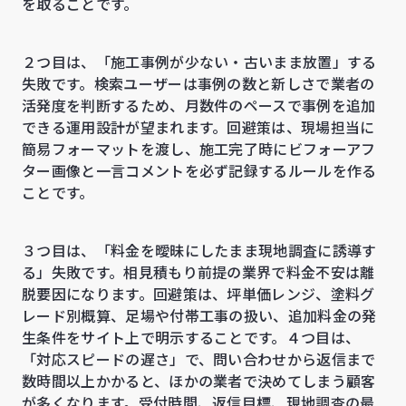
を取ることです。
２つ目は、「施工事例が少ない・古いまま放置」する
失敗です。検索ユーザーは事例の数と新しさで業者の
活発度を判断するため、月数件のペースで事例を追加
できる運用設計が望まれます。回避策は、現場担当に
簡易フォーマットを渡し、施工完了時にビフォーアフ
ター画像と一言コメントを必ず記録するルールを作る
ことです。
３つ目は、「料金を曖昧にしたまま現地調査に誘導す
る」失敗です。相見積もり前提の業界で料金不安は離
脱要因になります。回避策は、坪単価レンジ、塗料グ
レード別概算、足場や付帯工事の扱い、追加料金の発
生条件をサイト上で明示することです。４つ目は、
「対応スピードの遅さ」で、問い合わせから返信まで
数時間以上かかると、ほかの業者で決めてしまう顧客
が多くなります。受付時間、返信目標、現地調査の最