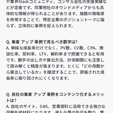
や業界Slackコミュニティ、コンサル会社の支援実績な
どが定番です。同業他社のオウンドメディアからも具
体的な情報が得られることがあります。複数の情報源
を併用することで、特定企業のポジショントークに偏
らず、立体的に事例を捉えられます。
Q. 集客 アップ 事例で見るべき数字は?
A. 単純な成長率だけでなく、PV数、CV数、CPA、商
談化率、契約率、LTV、解約率まで把握できると有用
です。数字の出し方や算出方法、計測期間にも注意し
て読み解くと精度が高まります。とくに「どの母数か
ら算出しているか」を確認することで、誇張された成
長率に振り回されにくくなります。
Q. 自社の集客 アップ 事例をコンテンツ化するメリッ
トは?
A. 自社のサイト、SNS、営業資料に活用できる強力な
信頼形成材料になります。導入企業の許可を取り、業