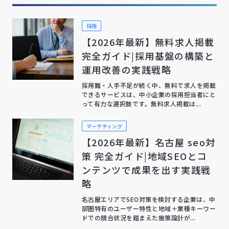
採用
【2026年最新】無料求人掲載
完全ガイド|採用基盤の構築と
運用改善の実践戦略
採用難・人手不足が続く中、無料で求人を掲載
できるサービスは、中小企業の採用担当者にと
って有力な選択肢です。無料求人掲載は...
マーケティング
【2026年最新】名古屋 seo対
策 完全ガイド|地域SEOとコ
ンテンツで成果を出す実践戦
略
名古屋エリアでSEO対策を検討する企業は、中
部圏特有のユーザー特性と地域＋業種キーワー
ドでの競合状況を踏まえた施策設計が...