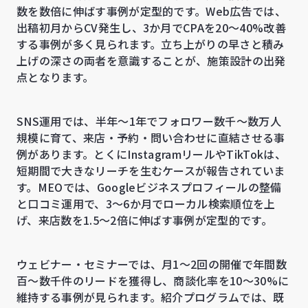
数を数倍に伸ばす事例が定型的です。Web広告では、
出稿初月からCV発生し、3か月でCPAを20〜40%改善
する事例が多く見られます。立ち上がりの早さと積み
上げの深さの両者を意識することが、施策設計の出発
点となります。
SNS運用では、半年〜1年でフォロワー数千〜数万人
規模に育て、来店・予約・問い合わせに直結させる事
例があります。とくにInstagramリールやTikTokは、
短期間で大きなリーチを生むケースが報告されていま
す。MEOでは、Googleビジネスプロフィールの整備
と口コミ運用で、3〜6か月でローカル検索順位を上
げ、来店数を1.5〜2倍に伸ばす事例が定型的です。
ウェビナー・セミナーでは、月1〜2回の開催で年間数
百〜数千件のリードを獲得し、商談化率を10〜30%に
維持する事例が見られます。紹介プログラムでは、既