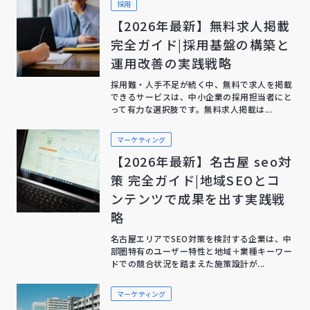
採用
【2026年最新】無料求人掲載
完全ガイド|採用基盤の構築と
運用改善の実践戦略
採用難・人手不足が続く中、無料で求人を掲載
できるサービスは、中小企業の採用担当者にと
って有力な選択肢です。無料求人掲載は...
マーケティング
【2026年最新】名古屋 seo対
策 完全ガイド|地域SEOとコ
ンテンツで成果を出す実践戦
略
名古屋エリアでSEO対策を検討する企業は、中
部圏特有のユーザー特性と地域＋業種キーワー
ドでの競合状況を踏まえた施策設計が...
マーケティング