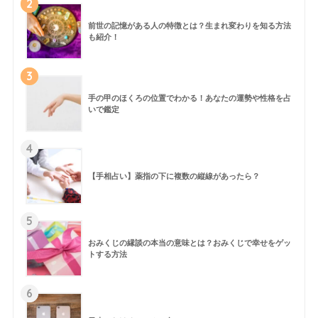
2
前世の記憶がある人の特徴とは？生まれ変わりを知る方法
も紹介！
3
手の甲のほくろの位置でわかる！あなたの運勢や性格を占
いで鑑定
4
【手相占い】薬指の下に複数の縦線があったら？
5
おみくじの縁談の本当の意味とは？おみくじで幸せをゲッ
トする方法
6