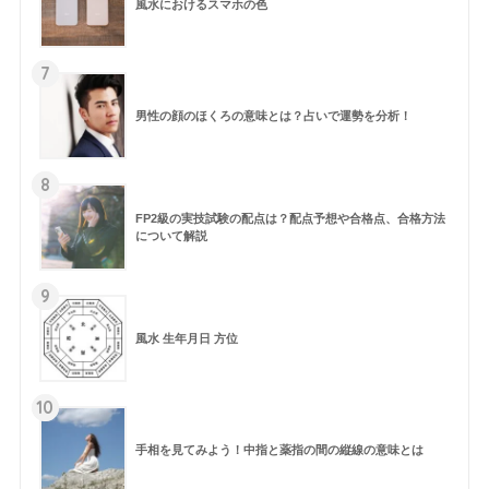
風水におけるスマホの色
7
男性の顔のほくろの意味とは？占いで運勢を分析！
8
FP2級の実技試験の配点は？配点予想や合格点、合格方法
について解説
9
風水 生年月日 方位
10
手相を見てみよう！中指と薬指の間の縦線の意味とは