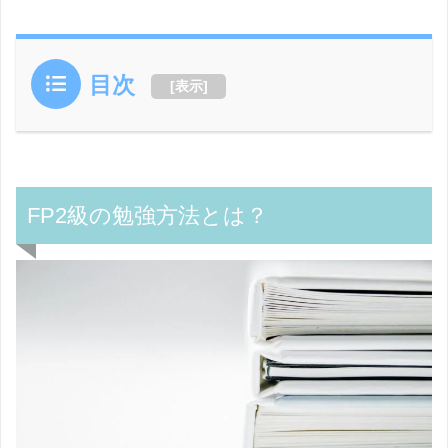
目次
[
表示
]
FP
2級の勉強方法とは？