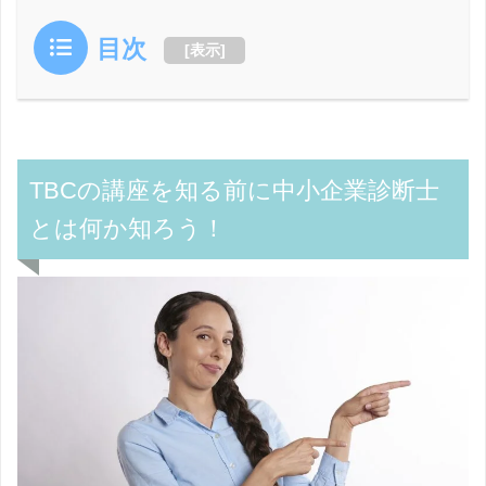
目次
[
表示
]
TBCの講座を知る前に中小企業診断士
とは何か知ろう！