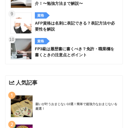
介！〜勉強方法まで解説〜
資格
AFP資格は名刺に表記できる？表記方法や必
要性を解説
資格
FP3級は履歴書に書くべき？免許・職業欄を
書くときの注意点とポイント
人気記事
1
願いが叶うおまじない10選！簡単で超強力なおまじないを
厳選！
2