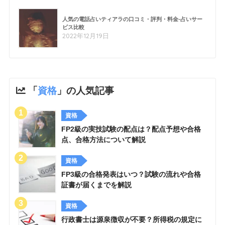
人気の電話占いティアラの口コミ・評判・料金-占いサー
ビス比較
2022年12月19日
「
資格
」の人気記事
資格
FP2級の実技試験の配点は？配点予想や合格
点、合格方法について解説
資格
FP3級の合格発表はいつ？試験の流れや合格
証書が届くまでを解説
資格
行政書士は源泉徴収が不要？所得税の規定に