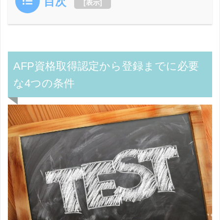
目次
[
表示
]
AFP資格取得認定から登録までに必要
な4つの条件