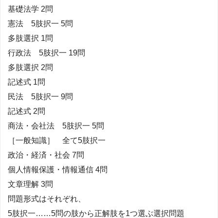
基礎法学 2問
憲法 5肢択一 5問
多肢選択 1問
行政法 5肢択一 19問
多肢選択 2問
記述式 1問
民法 5肢択一 9問
記述式 2問
商法・会社法 5肢択一 5問
［一般知識］ 全て5肢択一
政治・経済・社会 7問
個人情報保護・情報通信 4問
文章理解 3問
問題形式はそれぞれ、
5肢択一……5問の肢から正解肢を1つ選ぶ選択問題