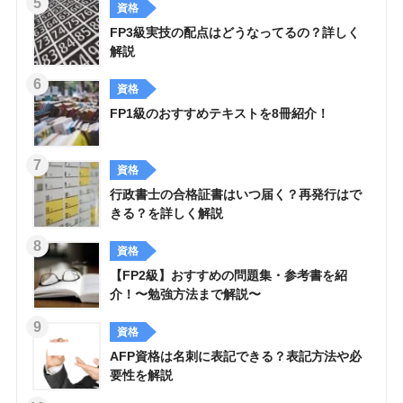
資格
FP3級実技の配点はどうなってるの？詳しく
解説
資格
FP1級のおすすめテキストを8冊紹介！
資格
行政書士の合格証書はいつ届く？再発行はで
きる？を詳しく解説
資格
【FP2級】おすすめの問題集・参考書を紹
介！〜勉強方法まで解説〜
資格
AFP資格は名刺に表記できる？表記方法や必
要性を解説