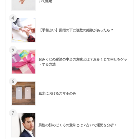
いで鑑定
4
【手相占い】薬指の下に複数の縦線があったら？
5
おみくじの縁談の本当の意味とは？おみくじで幸せをゲッ
トする方法
6
風水におけるスマホの色
7
男性の顔のほくろの意味とは？占いで運勢を分析！