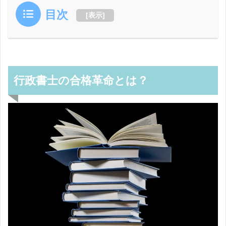
目次
[
表示
]
行政書士の合格革命とは？