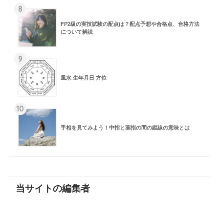
8
FP2級の実技試験の配点は？配点予想や合格点、合格方法
について解説
9
風水 生年月日 方位
10
手相を見てみよう！中指と薬指の間の縦線の意味とは
当サイトの編集者