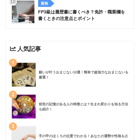
資格
FP3級は履歴書に書くべき？免許・職業欄を
書くときの注意点とポイント
人気記事
1
願いが叶うおまじない10選！簡単で超強力なおまじないを
厳選！
2
前世の記憶がある人の特徴とは？生まれ変わりを知る方法
も紹介！
3
手の甲のほくろの位置でわかる！あなたの運勢や性格を占