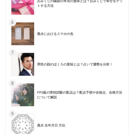
おみくじの縁談の本当の意味とは？おみくじで幸せをゲッ
トする方法
6
風水におけるスマホの色
7
男性の顔のほくろの意味とは？占いで運勢を分析！
8
FP2級の実技試験の配点は？配点予想や合格点、合格方法
について解説
9
風水 生年月日 方位