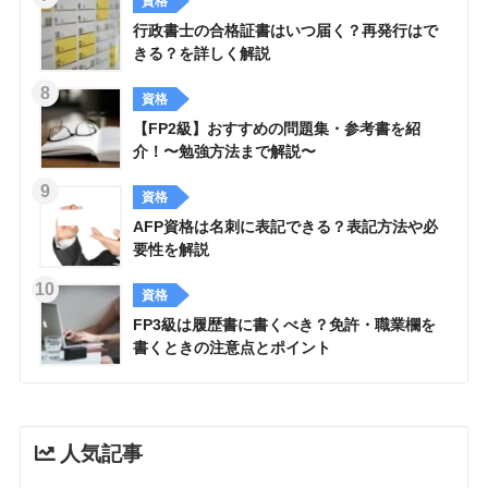
資格
行政書士の合格証書はいつ届く？再発行はで
きる？を詳しく解説
資格
【FP2級】おすすめの問題集・参考書を紹
介！〜勉強方法まで解説〜
資格
AFP資格は名刺に表記できる？表記方法や必
要性を解説
資格
FP3級は履歴書に書くべき？免許・職業欄を
書くときの注意点とポイント
人気記事