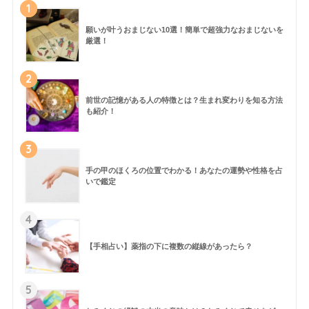
1
願いが叶うおまじない10選！簡単で超強力なおまじないを
厳選！
2
前世の記憶がある人の特徴とは？生まれ変わりを知る方法
も紹介！
3
手の甲のほくろの位置でわかる！あなたの運勢や性格を占
いで鑑定
4
【手相占い】薬指の下に複数の縦線があったら？
5