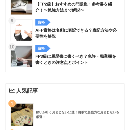
【FP2級】おすすめの問題集・参考書を紹
介！〜勉強方法まで解説〜
資格
AFP資格は名刺に表記できる？表記方法や必
要性を解説
資格
FP3級は履歴書に書くべき？免許・職業欄を
書くときの注意点とポイント
人気記事
1
願いが叶うおまじない10選！簡単で超強力なおまじないを
厳選！