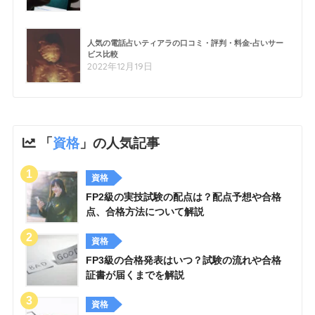
人気の電話占いティアラの口コミ・評判・料金-占いサー
ビス比較
2022年12月19日
「
資格
」の人気記事
資格
FP2級の実技試験の配点は？配点予想や合格
点、合格方法について解説
資格
FP3級の合格発表はいつ？試験の流れや合格
証書が届くまでを解説
資格