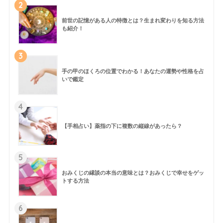
2
前世の記憶がある人の特徴とは？生まれ変わりを知る方法
も紹介！
3
手の甲のほくろの位置でわかる！あなたの運勢や性格を占
いで鑑定
4
【手相占い】薬指の下に複数の縦線があったら？
5
おみくじの縁談の本当の意味とは？おみくじで幸せをゲッ
トする方法
6