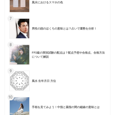
風水におけるスマホの色
7
男性の顔のほくろの意味とは？占いで運勢を分析！
8
FP2級の実技試験の配点は？配点予想や合格点、合格方法
について解説
9
風水 生年月日 方位
10
手相を見てみよう！中指と薬指の間の縦線の意味とは