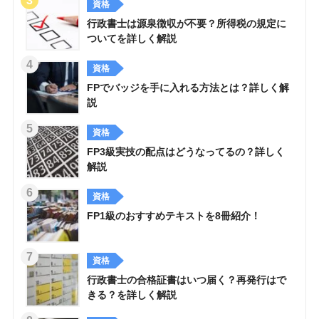
資格
行政書士は源泉徴収が不要？所得税の規定に
ついてを詳しく解説
資格
FPでバッジを手に入れる方法とは？詳しく解
説
資格
FP3級実技の配点はどうなってるの？詳しく
解説
資格
FP1級のおすすめテキストを8冊紹介！
資格
行政書士の合格証書はいつ届く？再発行はで
きる？を詳しく解説