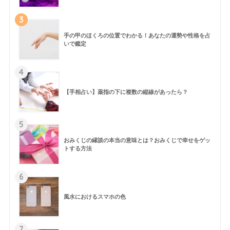
3
手の甲のほくろの位置でわかる！あなたの運勢や性格を占
いで鑑定
4
【手相占い】薬指の下に複数の縦線があったら？
5
おみくじの縁談の本当の意味とは？おみくじで幸せをゲッ
トする方法
6
風水におけるスマホの色
7