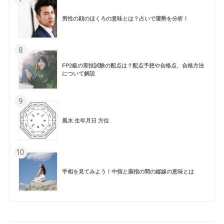
男性の顔のほくろの意味とは？占いで運勢を分析！
8
FP2級の実技試験の配点は？配点予想や合格点、合格方法
について解説
9
風水 生年月日 方位
10
手相を見てみよう！中指と薬指の間の縦線の意味とは