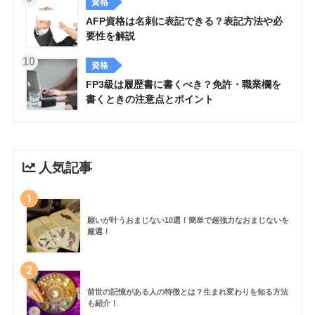
資格
AFP資格は名刺に表記できる？表記方法や必
要性を解説
資格
FP3級は履歴書に書くべき？免許・職業欄を
書くときの注意点とポイント
人気記事
1
願いが叶うおまじない10選！簡単で超強力なおまじないを
厳選！
2
前世の記憶がある人の特徴とは？生まれ変わりを知る方法
も紹介！