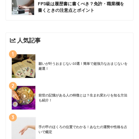
FP3級は履歴書に書くべき？免許・職業欄を
書くときの注意点とポイント
人気記事
1
願いが叶うおまじない10選！簡単で超強力なおまじないを
厳選！
2
前世の記憶がある人の特徴とは？生まれ変わりを知る方法
も紹介！
3
手の甲のほくろの位置でわかる！あなたの運勢や性格を占
いで鑑定