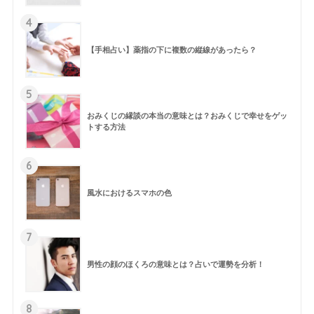
4
【手相占い】薬指の下に複数の縦線があったら？
5
おみくじの縁談の本当の意味とは？おみくじで幸せをゲッ
トする方法
6
風水におけるスマホの色
7
男性の顔のほくろの意味とは？占いで運勢を分析！
8