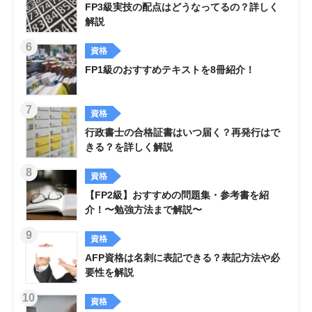
FP3級実技の配点はどうなってるの？詳しく
解説
資格
FP1級のおすすめテキストを8冊紹介！
資格
行政書士の合格証書はいつ届く？再発行はで
きる？を詳しく解説
資格
【FP2級】おすすめの問題集・参考書を紹
介！〜勉強方法まで解説〜
資格
AFP資格は名刺に表記できる？表記方法や必
要性を解説
資格