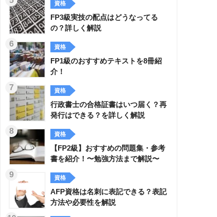
資格
FP3級実技の配点はどうなってる
の？詳しく解説
資格
FP1級のおすすめテキストを8冊紹
介！
資格
行政書士の合格証書はいつ届く？再
発行はできる？を詳しく解説
資格
【FP2級】おすすめの問題集・参考
書を紹介！〜勉強方法まで解説〜
資格
AFP資格は名刺に表記できる？表記
方法や必要性を解説