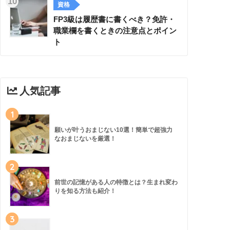
資格
FP3級は履歴書に書くべき？免許・
職業欄を書くときの注意点とポイン
ト
人気記事
1
願いが叶うおまじない10選！簡単で超強力
なおまじないを厳選！
2
前世の記憶がある人の特徴とは？生まれ変わ
りを知る方法も紹介！
3