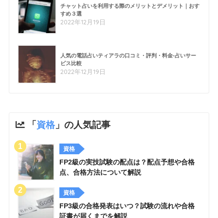
チャット占いを利用する際のメリットとデメリット｜おす
すめ３選
2022年12月19日
人気の電話占いティアラの口コミ・評判・料金-占いサー
ビス比較
2022年12月19日
「
資格
」の人気記事
資格
FP2級の実技試験の配点は？配点予想や合格
点、合格方法について解説
資格
FP3級の合格発表はいつ？試験の流れや合格
証書が届くまでを解説