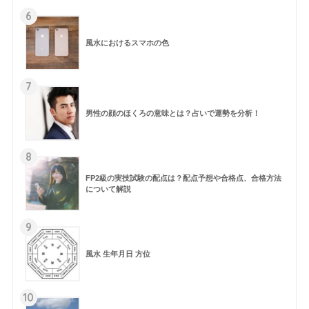
6
風水におけるスマホの色
7
男性の顔のほくろの意味とは？占いで運勢を分析！
8
FP2級の実技試験の配点は？配点予想や合格点、合格方法
について解説
9
風水 生年月日 方位
10