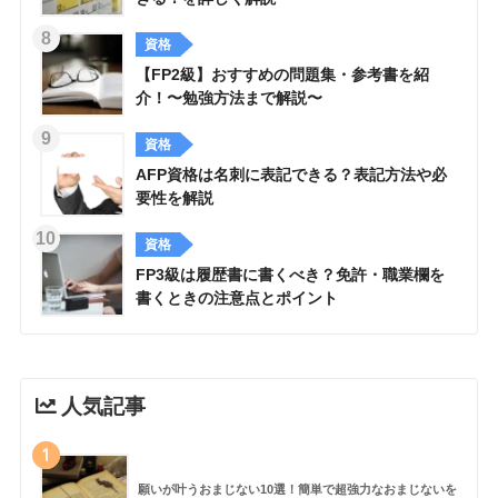
資格
【FP2級】おすすめの問題集・参考書を紹
介！〜勉強方法まで解説〜
資格
AFP資格は名刺に表記できる？表記方法や必
要性を解説
資格
FP3級は履歴書に書くべき？免許・職業欄を
書くときの注意点とポイント
人気記事
1
願いが叶うおまじない10選！簡単で超強力なおまじないを