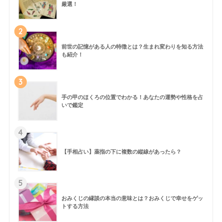
厳選！
2
前世の記憶がある人の特徴とは？生まれ変わりを知る方法
も紹介！
3
手の甲のほくろの位置でわかる！あなたの運勢や性格を占
いで鑑定
4
【手相占い】薬指の下に複数の縦線があったら？
5
おみくじの縁談の本当の意味とは？おみくじで幸せをゲッ
トする方法