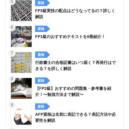
資格
FP3級実技の配点はどうなってるの？詳しく
解説
資格
FP1級のおすすめテキストを8冊紹介！
資格
行政書士の合格証書はいつ届く？再発行はで
きる？を詳しく解説
資格
【FP2級】おすすめの問題集・参考書を紹
介！〜勉強方法まで解説〜
資格
AFP資格は名刺に表記できる？表記方法や必
要性を解説