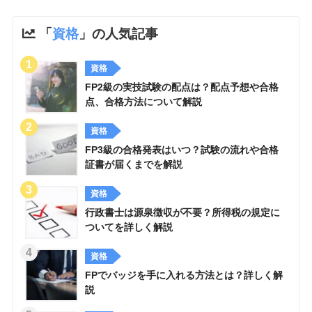
「
資格
」の人気記事
資格
FP2級の実技試験の配点は？配点予想や合格
点、合格方法について解説
資格
FP3級の合格発表はいつ？試験の流れや合格
証書が届くまでを解説
資格
行政書士は源泉徴収が不要？所得税の規定に
ついてを詳しく解説
資格
FPでバッジを手に入れる方法とは？詳しく解
説