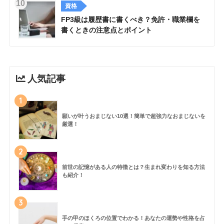
資格
FP3級は履歴書に書くべき？免許・職業欄を
書くときの注意点とポイント
人気記事
1
願いが叶うおまじない10選！簡単で超強力なおまじないを
厳選！
2
前世の記憶がある人の特徴とは？生まれ変わりを知る方法
も紹介！
3
手の甲のほくろの位置でわかる！あなたの運勢や性格を占