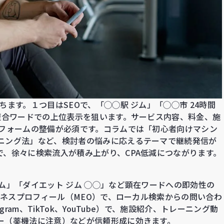
ます。１つ目はSEOで、「◯◯駅 ジム」「◯◯市 24時間
複合ワードでの上位表示を狙います。サービス内容、料金、施
約フォームの整備が必須です。コラムでは「初心者向けマシン
ニング法」など、検討者の悩みに応えるテーマで継続発信が
、徐々に検索流入が積み上がり、CPA低減につながります。
ム」「ダイエット ジム ◯◯」など顕在ワードへの即効性の
ビジネスプロフィール（MEO）で、ローカル検索からの問い合わ
gram、TikTok、YouTube）で、施設紹介、トレーニング動
ー（薬機法に注意）などが信頼形成に効きます。