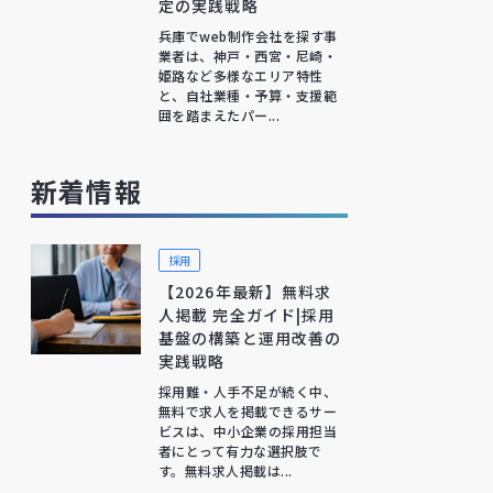
定の実践戦略
兵庫でweb制作会社を探す事
業者は、神戸・西宮・尼崎・
姫路など多様なエリア特性
と、自社業種・予算・支援範
囲を踏まえたパー...
新着情報
採用
【2026年最新】無料求
人掲載 完全ガイド|採用
基盤の構築と運用改善の
実践戦略
採用難・人手不足が続く中、
無料で求人を掲載できるサー
ビスは、中小企業の採用担当
者にとって有力な選択肢で
す。無料求人掲載は...