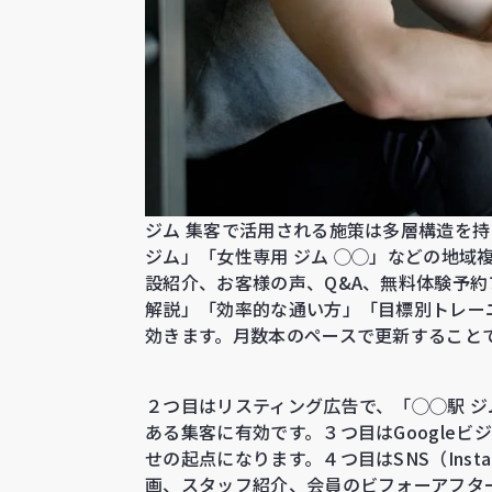
ジム 集客で活用される施策は多層構造を持ち
ジム」「女性専用 ジム ◯◯」などの地域
設紹介、お客様の声、Q&A、無料体験予
解説」「効率的な通い方」「目標別トレー
効きます。月数本のペースで更新することで
２つ目はリスティング広告で、「◯◯駅 ジ
ある集客に有効です。３つ目はGoogle
せの起点になります。４つ目はSNS（Insta
画、スタッフ紹介、会員のビフォーアフタ