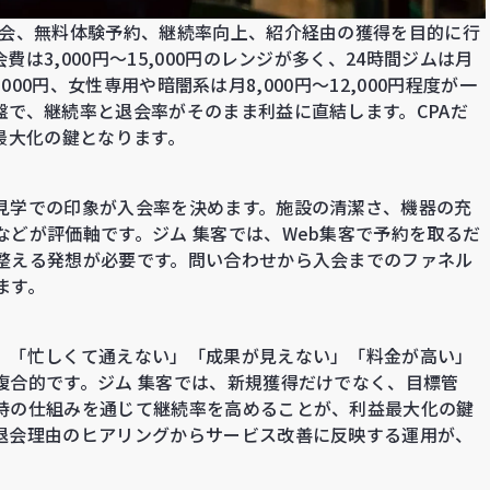
入会、無料体験予約、継続率向上、紹介経由の獲得を目的に行
は3,000円〜15,000円のレンジが多く、24時間ジムは月
5,000円、女性専用や暗闇系は月8,000円〜12,000円程度が一
盤で、継続率と退会率がそのまま利益に直結します。CPAだ
最大化の鍵となります。
見学での印象が入会率を決めます。施設の清潔さ、機器の充
どが評価軸です。ジム 集客では、Web集客で予約を取るだ
整える発想が必要です。問い合わせから入会までのファネル
ます。
。「忙しくて通えない」「成果が見えない」「料金が高い」
複合的です。ジム 集客では、新規獲得だけでなく、目標管
持の仕組みを通じて継続率を高めることが、利益最大化の鍵
退会理由のヒアリングからサービス改善に反映する運用が、