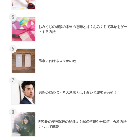
5
おみくじの縁談の本当の意味とは？おみくじで幸せをゲッ
トする方法
6
風水におけるスマホの色
7
男性の顔のほくろの意味とは？占いで運勢を分析！
8
FP2級の実技試験の配点は？配点予想や合格点、合格方法
について解説