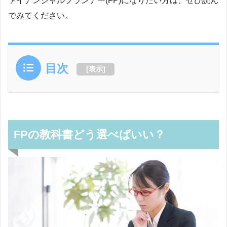
ァイナンシャルプランナー(FP)になりたい方は、ぜひ読ん
でみてください。
目次
[
表示
]
FPの教科書どう選べばいい？