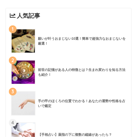
人気記事
1
願いが叶うおまじない10選！簡単で超強力なおまじないを
厳選！
2
前世の記憶がある人の特徴とは？生まれ変わりを知る方法
も紹介！
3
手の甲のほくろの位置でわかる！あなたの運勢や性格を占
いで鑑定
4
【手相占い】薬指の下に複数の縦線があったら？