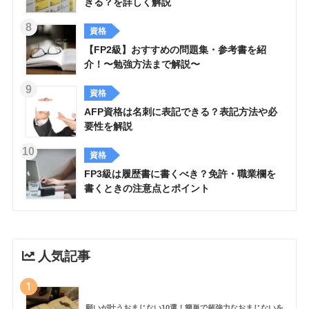
きる？を詳しく解説
資格
【FP2級】おすすめの問題集・参考書を紹
介！〜勉強方法まで解説〜
資格
AFP資格は名刺に表記できる？表記方法や必
要性を解説
資格
FP3級は履歴書に書くべき？免許・職業欄を
書くときの注意点とポイント
人気記事
1
願いが叶うおまじない10選！簡単で超強力なおまじないを