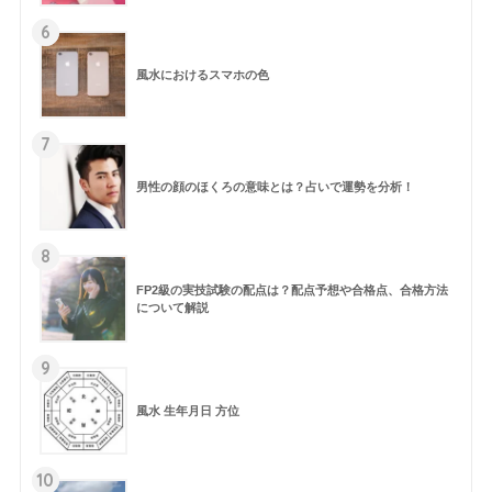
6
風水におけるスマホの色
7
男性の顔のほくろの意味とは？占いで運勢を分析！
8
FP2級の実技試験の配点は？配点予想や合格点、合格方法
について解説
9
風水 生年月日 方位
10