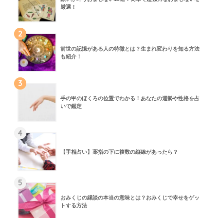
厳選！
2
前世の記憶がある人の特徴とは？生まれ変わりを知る方法
も紹介！
3
手の甲のほくろの位置でわかる！あなたの運勢や性格を占
いで鑑定
4
【手相占い】薬指の下に複数の縦線があったら？
5
おみくじの縁談の本当の意味とは？おみくじで幸せをゲッ
トする方法