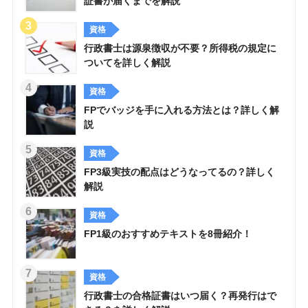
証書が届くまでを解説
資格
行政書士は源泉徴収が不要？所得税の規定に
ついてを詳しく解説
資格
FPでバッジを手に入れる方法とは？詳しく解
説
資格
FP3級実技の配点はどうなってるの？詳しく
解説
資格
FP1級のおすすめテキストを8冊紹介！
資格
行政書士の合格証書はいつ届く？再発行はで