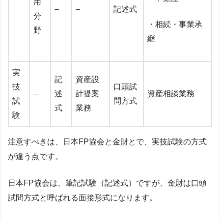
用
–
–
記述式
分
・相続・事業承
野
継
実
記
資産設
技
口頭試
–
述
計提案
資産相談業務
試
問方式
式
業務
験
注意すべきは、日本FP協会と金財とで、実技試験の方式
が違う点です。
日本FP協会は、筆記試験（記述式）ですが、金財は口頭
試問方式と呼ばれる面接形式になります。