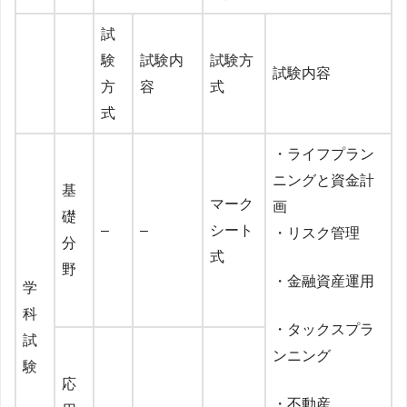
試
験
試験内
試験方
試験内容
方
容
式
式
・ライフプラン
ニングと資金計
基
マーク
画
礎
–
–
シート
・リスク管理
分
式
野
・金融資産運用
学
科
・タックスプラ
試
ンニング
験
応
・不動産