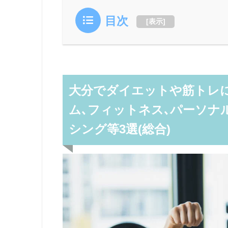
目次
[
表示
]
大分でダイエットや筋トレに
ム､フィットネス､パーソナ
シング等3選(総合)