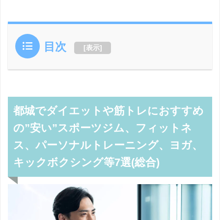
目次
[
表示
]
都城でダイエットや筋トレにおすすめ
の”安い”スポーツジム、フィットネ
ス、パーソナルトレーニング、ヨガ、
キックボクシング等7選(総合)